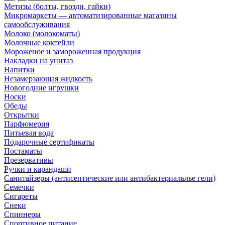
Метизы (болты, гвозди, гайки)
Микромаркеты — автоматизированные магазины
самообслуживания
Молоко (молокоматы)
Молочные коктейли
Мороженое и замороженная продукция
Накладки на унитаз
Напитки
Незамерзающая жидкость
Новогодние игрушки
Носки
Обеды
Открытки
Парфюмерия
Питьевая вода
Подарочные сертификаты
Постаматы
Презервативы
Ручки и карандаши
Санитайзеры (антисептические или антибактериальлье гели)
Семечки
Сигареты
Снеки
Спиннеры
Спортивное питание