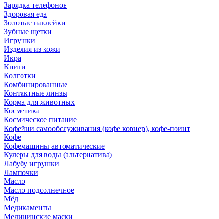
Зарядка телефонов
Здоровая еда
Золотые наклейки
Зубные щетки
Игрушки
Изделия из кожи
Икра
Книги
Колготки
Комбинированные
Контактные линзы
Корма для животных
Косметика
Космическое питание
Кофейни самообслуживания (кофе корнер), кофе-поинт
Кофе
Кофемашины автоматические
Кулеры для воды (альтернатива)
Лабубу игрушки
Лампочки
Масло
Масло подсолнечное
Мёд
Медикаменты
Медицинские маски