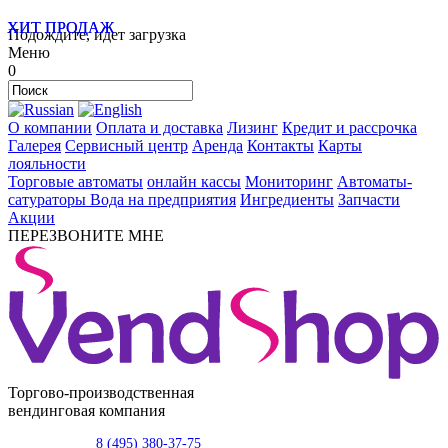
ХИТ ПРОДАЖ
ХИТ ПРОДАЖ
Подождите, идет загрузка
Меню
0
О компании
Оплата и доставка
Лизинг
Кредит и рассрочка
Галерея
Сервисный центр
Аренда
Контакты
Карты
лояльности
Торговые автоматы
онлайн кассы
Мониторинг
Автоматы-
сатураторы
Вода на предприятия
Ингредиенты
Запчасти
Акции
ПЕРЕЗВОНИТЕ МНЕ
Торгово-производственная
вендинговая компания
8 (495) 380-37-75