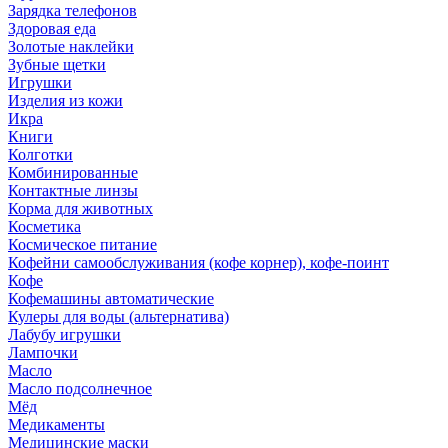
Зарядка телефонов
Здоровая еда
Золотые наклейки
Зубные щетки
Игрушки
Изделия из кожи
Икра
Книги
Колготки
Комбинированные
Контактные линзы
Корма для животных
Косметика
Космическое питание
Кофейни самообслуживания (кофе корнер), кофе-поинт
Кофе
Кофемашины автоматические
Кулеры для воды (альтернатива)
Лабубу игрушки
Лампочки
Масло
Масло подсолнечное
Мёд
Медикаменты
Медицинские маски