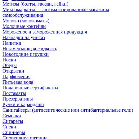
Метизы (болты, гвозди, гайки)
Микромаркеты — автоматизированные магазины
самообслуживания
Молоко (молокоматы)
Молочные коктейли
Мороженое и замороженная продукция
Накладки на унитаз
Напитки
Незамерзающая жидкость
Новогодние игрушки
Носки
Обеды
Открытки
Парфюмерия
Питьевая вода
Подарочные сертификаты
Постаматы
Презервативы
Ручки и карандаши
Санитайзеры (антисептические или антибактериальлье гели)
Семечки
Сигареты
Снеки
Спиннеры
Спортивное питание